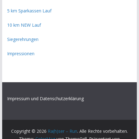
5 km Sparkassen Lauf
10 km NEW Lauf
Siegerehrungen
Impressionen
Impressum und Datenschutzerklärung
Copyright © 2026
Ra(h)ser – Run
. Alle Rechte vorbehalten.
Theme:
ColorMag
von ThemeGrill. Präsentiert von